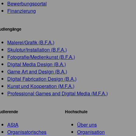
Bewerbungsportal
Finanzierung
udiengänge
Malerei/Grafik (B.F.A.)
Skulptur/Installation (B.F.A.)
Fotografie/Medienkunst (B.F.A.)
Digital Media Design (B.A.)
Game Art and Design (B.A.)
Digital Fabrication Design (B.A.)
Kunst und Kooperation (M.F.A.)
Professional Games and Digital Media (M.F.A.)
udierende
Hochschule
AStA
Über uns
Organisatorisches
Organisation