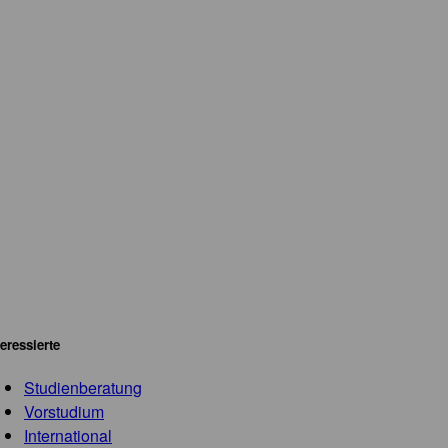
teressierte
Studienberatung
Vorstudium
International