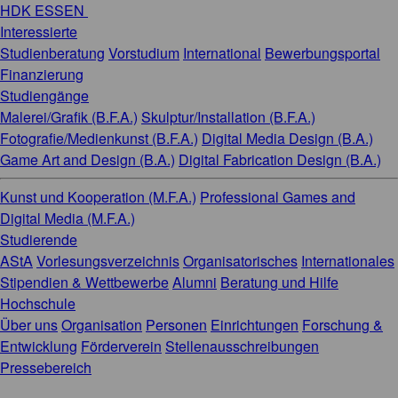
HDK ESSEN
Interessierte
Studienberatung
Vorstudium
International
Bewerbungsportal
Finanzierung
Studiengänge
Malerei/Grafik (B.F.A.)
Skulptur/Installation (B.F.A.)
Fotografie/Medienkunst (B.F.A.)
Digital Media Design (B.A.)
Game Art and Design (B.A.)
Digital Fabrication Design (B.A.)
Kunst und Kooperation (M.F.A.)
Professional Games and
Digital Media (M.F.A.)
Studierende
AStA
Vorlesungsverzeichnis
Organisatorisches
Internationales
Stipendien & Wettbewerbe
Alumni
Beratung und Hilfe
Hochschule
Über uns
Organisation
Personen
Einrichtungen
Forschung &
Entwicklung
Förderverein
Stellenausschreibungen
Pressebereich