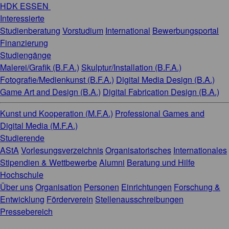
HDK ESSEN
Interessierte
Studienberatung
Vorstudium
International
Bewerbungsportal
Finanzierung
Studiengänge
Malerei/Grafik (B.F.A.)
Skulptur/Installation (B.F.A.)
Fotografie/Medienkunst (B.F.A.)
Digital Media Design (B.A.)
Game Art and Design (B.A.)
Digital Fabrication Design (B.A.)
Kunst und Kooperation (M.F.A.)
Professional Games and
Digital Media (M.F.A.)
Studierende
AStA
Vorlesungsverzeichnis
Organisatorisches
Internationales
Stipendien & Wettbewerbe
Alumni
Beratung und Hilfe
Hochschule
Über uns
Organisation
Personen
Einrichtungen
Forschung &
Entwicklung
Förderverein
Stellenausschreibungen
Pressebereich