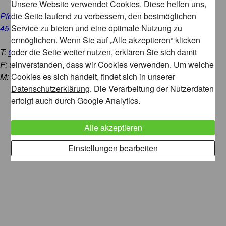
Unsere Website verwendet Cookies. Diese helfen uns,
Pferdemarkt 3
die Seite laufend zu verbessern, den bestmöglichen
45127 Essen
Service zu bieten und eine optimale Nutzung zu
ermöglichen. Wenn Sie auf „Alle akzeptieren“ klicken
T:
0201 / 95 98 98 00
oder die Seite weiter nutzen, erklären Sie sich damit
F: 0201 / 95 98 98 01
einverstanden, dass wir Cookies verwenden. Um welche
M:
mail@hbk-essen.de
Cookies es sich handelt, findet sich in unserer
Datenschutzerklärung
. Die Verarbeitung der Nutzerdaten
erfolgt auch durch Google Analytics.
Alle akzeptieren
Einstellungen bearbeiten