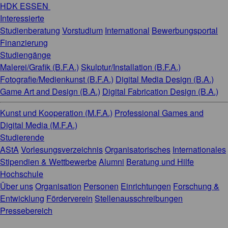
HDK ESSEN
Interessierte
Studienberatung
Vorstudium
International
Bewerbungsportal
Finanzierung
Studiengänge
Malerei/Grafik (B.F.A.)
Skulptur/Installation (B.F.A.)
Fotografie/Medienkunst (B.F.A.)
Digital Media Design (B.A.)
Game Art and Design (B.A.)
Digital Fabrication Design (B.A.)
Kunst und Kooperation (M.F.A.)
Professional Games and
Digital Media (M.F.A.)
Studierende
AStA
Vorlesungsverzeichnis
Organisatorisches
Internationales
Stipendien & Wettbewerbe
Alumni
Beratung und Hilfe
Hochschule
Über uns
Organisation
Personen
Einrichtungen
Forschung &
Entwicklung
Förderverein
Stellenausschreibungen
Pressebereich