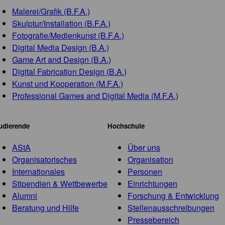
Malerei/Grafik (B.F.A.)
Skulptur/Installation (B.F.A.)
Fotografie/Medienkunst (B.F.A.)
Digital Media Design (B.A.)
Game Art and Design (B.A.)
Digital Fabrication Design (B.A.)
Kunst und Kooperation (M.F.A.)
Professional Games and Digital Media (M.F.A.)
udierende
Hochschule
AStA
Über uns
Organisatorisches
Organisation
Internationales
Personen
Stipendien & Wettbewerbe
Einrichtungen
Alumni
Forschung & Entwicklung
Beratung und Hilfe
Stellenausschreibungen
Pressebereich