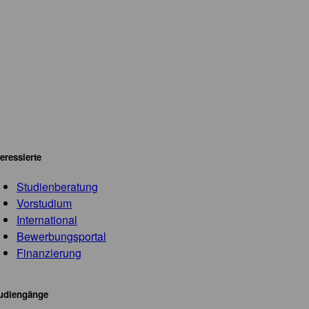
teressierte
Studienberatung
Vorstudium
International
Bewerbungsportal
Finanzierung
udiengänge