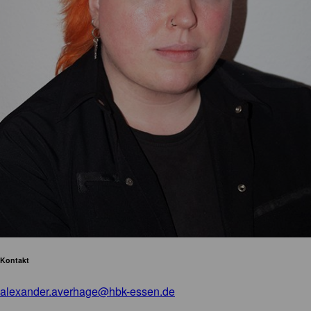
Kontakt
alexander.averhage@hbk-essen.de