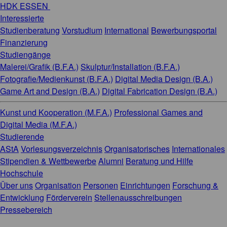
HDK ESSEN
Interessierte
Studienberatung
Vorstudium
International
Bewerbungsportal
Finanzierung
Studiengänge
Malerei/Grafik (B.F.A.)
Skulptur/Installation (B.F.A.)
Fotografie/Medienkunst (B.F.A.)
Digital Media Design (B.A.)
Game Art and Design (B.A.)
Digital Fabrication Design (B.A.)
Kunst und Kooperation (M.F.A.)
Professional Games and
Digital Media (M.F.A.)
Studierende
AStA
Vorlesungsverzeichnis
Organisatorisches
Internationales
Stipendien & Wettbewerbe
Alumni
Beratung und Hilfe
Hochschule
Über uns
Organisation
Personen
Einrichtungen
Forschung &
Entwicklung
Förderverein
Stellenausschreibungen
Pressebereich