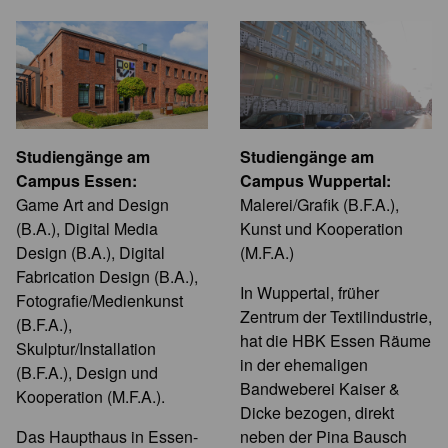
Studiengänge am
Studiengänge am
Campus Essen:
Campus Wuppertal:
Game Art and Design
Malerei/Grafik (B.F.A.),
(B.A.), Digital Media
Kunst und Kooperation
Design (B.A.), Digital
(M.F.A.)
Fabrication Design (B.A.),
In Wuppertal, früher
Fotografie/Medienkunst
Zentrum der Textilindustrie,
(B.F.A.),
hat die HBK Essen Räume
Skulptur/Installation
in der ehemaligen
(B.F.A.), Design und
Bandweberei Kaiser &
Kooperation (M.F.A.).
Dicke bezogen, direkt
Das Haupthaus in Essen-
neben der Pina Bausch