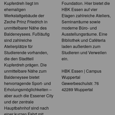
Kupferdreh liegt im
Foundation. Hier bietet die
ehemaligen
HBK Essen auf vier
Werkstattgebäude der
Etagen zahlreiche Ateliers,
Zeche Prinz Friedrich in
Seminarräume sowie
unmittelbarer Nähe des
moderne Büro- und
Baldeneysees. Fußläufig
Ausstellungsräume. Eine
sind zahlreiche
Bibliothek und Caféteria
Atelierplätze für
laden außerdem zum
Studierende vorhanden,
Studieren und Verweilen
die den Stadtteil
ein.
Kupferdreh prägen. Die
unmittelbare Nähe zum
HBK Essen | Campus
Baldeneysee bietet
Wuppertal
hervorragende Sport- und
Gewerbeschulstr. 76
Erholungsmöglichkeiten –
42289 Wuppertal
aber auch die Essener City
und der zentrale
Hauptbahnhof sind nach
einer kurzen Fahrt mit