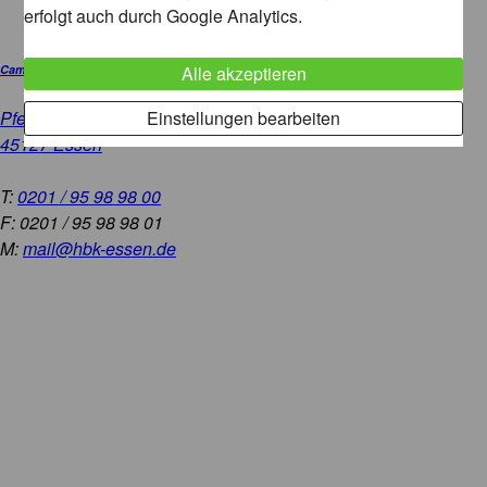
erfolgt auch durch Google Analytics.
Alle akzeptieren
Campus Essen City.Nord
Einstellungen bearbeiten
Pferdemarkt 3
45127 Essen
T:
0201 / 95 98 98 00
F: 0201 / 95 98 98 01
M:
mail@hbk-essen.de