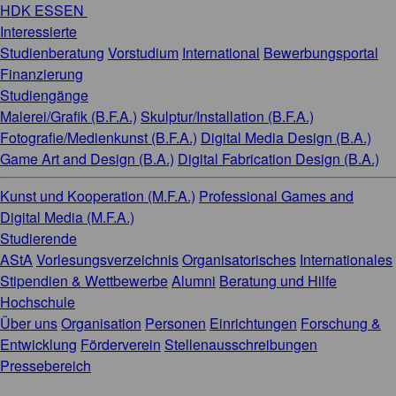
HDK ESSEN
Interessierte
Studienberatung
Vorstudium
International
Bewerbungsportal
Finanzierung
Studiengänge
Malerei/Grafik (B.F.A.)
Skulptur/Installation (B.F.A.)
Fotografie/Medienkunst (B.F.A.)
Digital Media Design (B.A.)
Game Art and Design (B.A.)
Digital Fabrication Design (B.A.)
Kunst und Kooperation (M.F.A.)
Professional Games and
Digital Media (M.F.A.)
Studierende
AStA
Vorlesungsverzeichnis
Organisatorisches
Internationales
Stipendien & Wettbewerbe
Alumni
Beratung und Hilfe
Hochschule
Über uns
Organisation
Personen
Einrichtungen
Forschung &
Entwicklung
Förderverein
Stellenausschreibungen
Pressebereich