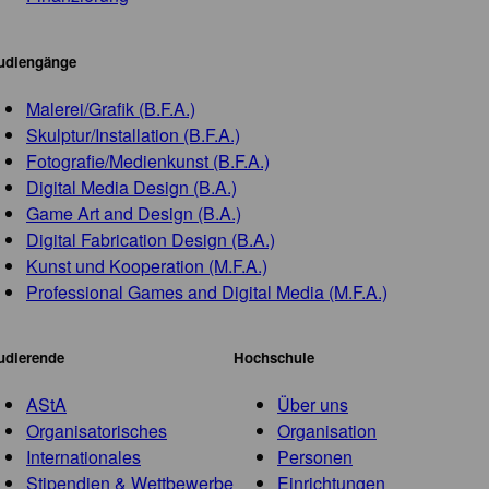
udiengänge
Malerei/Grafik (B.F.A.)
Skulptur/Installation (B.F.A.)
Fotografie/Medienkunst (B.F.A.)
Digital Media Design (B.A.)
Game Art and Design (B.A.)
Digital Fabrication Design (B.A.)
Kunst und Kooperation (M.F.A.)
Professional Games and Digital Media (M.F.A.)
udierende
Hochschule
AStA
Über uns
Organisatorisches
Organisation
Internationales
Personen
Stipendien & Wettbewerbe
Einrichtungen