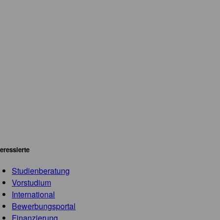
teressierte
Studienberatung
Vorstudium
International
Bewerbungsportal
Finanzierung